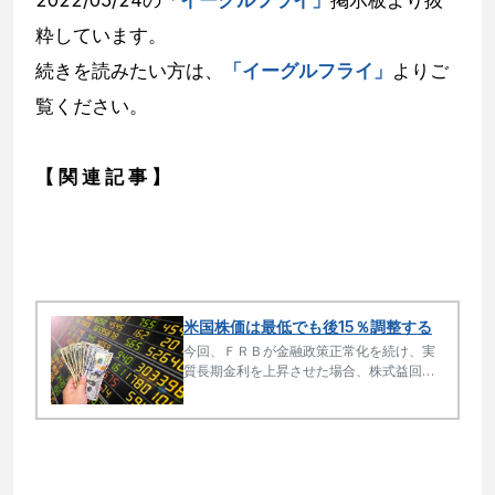
2022/05/24の
「イーグルフライ」
掲示板より抜
粋しています。
続きを読みたい方は、
「イーグルフライ」
よりご
覧ください。
【 関 連 記 事 】
米国株価は最低でも後15％調整する
今回、ＦＲＢが金融政策正常化を続け、実
質長期金利を上昇させた場合、株式益回り
は5.9％まで上昇し、適正株価は約3,400と
現在の水準から15％程度下落することにな
る。