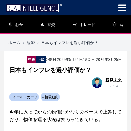
お金
投資
トレード
富
ホーム
›
経済
›
日本もインフレを過小評価か？
中級
上級
公開日
2022年5月24日
/ 更新日
2026年3月25日
日本もインフレを過小評価か？
新見未来
エコノミスト
#
イールドカーブ
#
相場動向
今年に入ってからの物価はかなりのペースで上昇して
おり、物価を巡る状況は変わってきている。