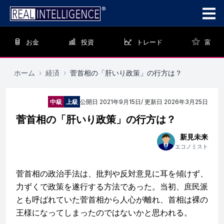
お金
投資
トレード
富
ホーム
›
経済
›
菅首相の「肝いり政策」の行方は？
中級
上級
公開日
2021年9月15日
/ 更新日
2026年3月25日
菅首相の「肝いり政策」の行方は？
新見未来
エコノミスト
菅首相の政治手法は、批判や反対意見に耳を傾けず、
力ずくで政策を遂行する方法であった。当初、庶民派
とも呼ばれていた菅首相から人心が離れ、首相は裸の
王様になってしまったのではないかと思われる。