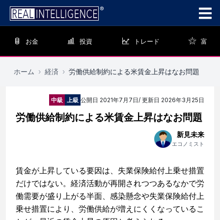
お金
投資
トレード
富
ホーム
›
経済
›
労働供給制約による米賃金上昇はなお問題
中級
上級
公開日
2021年7月7日
/ 更新日
2026年3月25日
労働供給制約による米賃金上昇はなお問題
新見未来
エコノミスト
賃金が上昇している要因は、失業保険給付上乗せ措置
だけではない。経済活動が再開されつつあるなかで労
働需要が盛り上がる半面、感染懸念や失業保険給付上
乗せ措置により、労働供給が増えにくくなっているこ