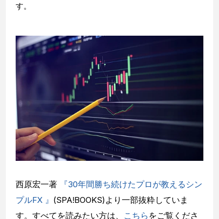
す。
西原宏一著
『30年間勝ち続けたプロが教えるシン
プルFX 』
(SPA!BOOKS)より一部抜粋していま
す。すべてを読みたい方は、
こちら
をご覧くださ