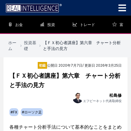
お金
投資
トレード
富
ホー
投資基
【ＦＸ初心者講座】第六章 チャート分析
›
›
ム
礎
と手法の見方
初級
公開日
2020年7月7日
/ 更新日
2026年3月25日
【ＦＸ初心者講座】第六章 チャート分析
と手法の見方
松島修
エフピーネット代表取締役
#
FX
#
ローソク足
各種チャート分析手法について基本的なことをまとめ