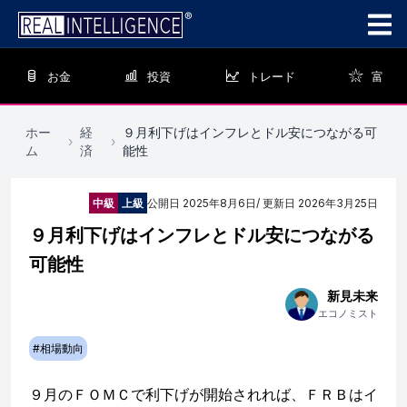
お金
投資
トレード
富
ホー
経
９月利下げはインフレとドル安につながる可
›
›
ム
済
能性
中級
上級
公開日
2025年8月6日
/ 更新日
2026年3月25日
９月利下げはインフレとドル安につながる
可能性
新見未来
エコノミスト
#
相場動向
９月のＦＯＭＣで利下げが開始されれば、ＦＲＢはイ