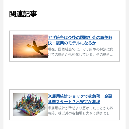
関連記事
ガザ紛争は今後の国際社会の紛争解
決・復興のモデルになるか
現在、国際社会では、ガザ紛争の解決に向
けての動きが活発化している。その動き
は、紛争後の平和構築のあり方をめぐり、
大きく2つに分かれている。その2つの動向
について検討し、ガザ紛争の行方について
考察することで、国際社会の紛争解決から
復興について考える一助としたい。
米雇用統計ショックで株急落 金融
危機スタート？不安定な相場
米雇用統計が予想より悪かったことから株
急落、株以外の各相場も大きく動きまし
た。 金融危機に備えるシーズンです。