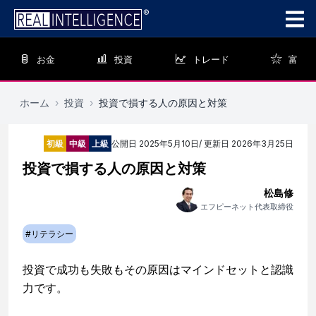
お金
投資
トレード
富
ホーム
›
投資
›
投資で損する人の原因と対策
初級
中級
上級
公開日
2025年5月10日
/ 更新日
2026年3月25日
投資で損する人の原因と対策
松島修
エフピーネット代表取締役
#
リテラシー
投資で成功も失敗もその原因はマインドセットと認識
力です。