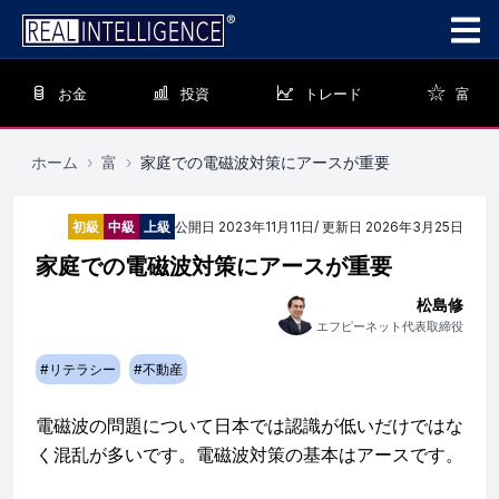
お金
投資
トレード
富
ホーム
›
富
›
家庭での電磁波対策にアースが重要
初級
中級
上級
公開日
2023年11月11日
/ 更新日
2026年3月25日
家庭での電磁波対策にアースが重要
松島修
エフピーネット代表取締役
#
リテラシー
#
不動産
電磁波の問題について日本では認識が低いだけではな
く混乱が多いです。電磁波対策の基本はアースです。