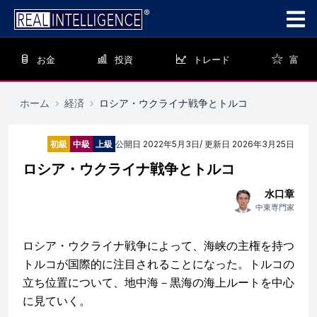
お金
投資
トレード
富
ホーム
›
経済
›
ロシア・ウクライナ戦争とトルコ
初級
中級
上級
公開日
2022年5月3日
/ 更新日
2026年3月25日
ロシア・ウクライナ戦争とトルコ
水口章
中東専門家
ロシア・ウクライナ戦争によって、海峡の主権を持つ
トルコが国際的に注目されることになった。トルコの
立ち位置について、地中海－黒海の海上ルートを中心
に見ていく。