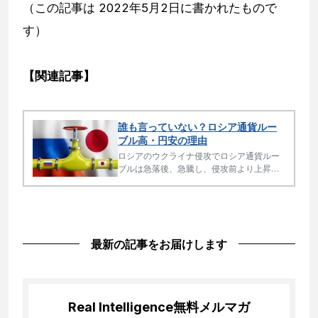
（この記事は 2022年5月2日に書かれたもので
す）
【関連記事】
誰も言っていない？ロシア通貨ルー
ブル高・円安の理由
ロシアのウクライナ侵攻でロシア通貨ルー
ブルは急落後、急騰し、侵攻前より上昇。
一方、日本円は急落。多くの人が過去にな
い為替の動きに困惑していますが、その理
由は３要素が重なったからです。今後も過
去にないような相場展開が続くと予測され
ます。
最新の記事をお届けします
Real Intelligence
無料メルマガ