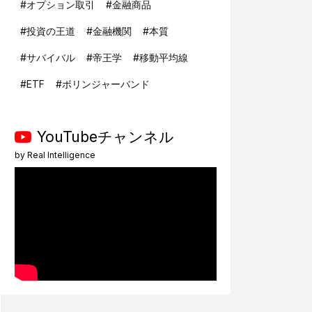
#
オプション取引
#
金融商品
#
投資の王道
#
金融機関
#
本質
#
サバイバル
#
帝王学
#
移動平均線
#
ETF
#
ボリンジャーバンド
YouTubeチャンネル
by
Real Intelligence