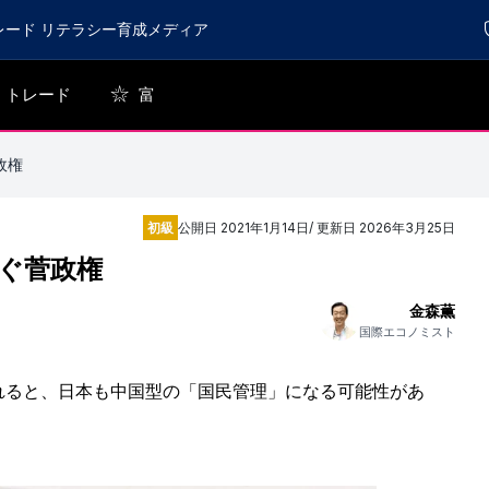
レード リテラシー育成メディア
トレード
富
政権
初級
公開日
2021年1月14日
/ 更新日
2026年3月25日
ぐ菅政権
金森薫
国際エコノミスト
れると、日本も中国型の「国民管理」になる可能性があ