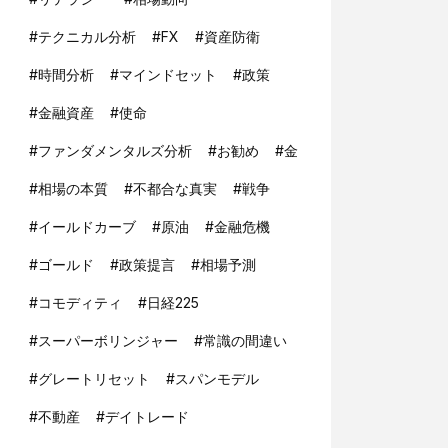
#
テクニカル分析
#
FX
#
資産防衛
#
時間分析
#
マインドセット
#
政策
#
金融資産
#
使命
#
ファンダメンタルズ分析
#
お勧め
#
金
#
相場の本質
#
不都合な真実
#
戦争
#
イールドカーブ
#
原油
#
金融危機
#
ゴールド
#
政策提言
#
相場予測
#
コモディティ
#
日経225
#
スーパーボリンジャー
#
常識の間違い
#
グレートリセット
#
スパンモデル
#
不動産
#
デイトレード