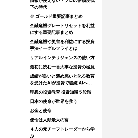
情報が使えない・プロの信頼度低
下の時代
金 ゴールド重要記事まとめ
金融危機グレートリセットを利益
にする重要記事まとめ
金融危機や災害を利益にする投資
手法イーグルフライとは
リアルインテリジェンスの使い方
最初に読む一番大事な投資の極意
成績が良いと褒め悪いと叱る教育
を受けたAIが投資で破綻 AIへの
教育
理想の投資教育 投資知識５段階
日本の使命が世界を救う
お金と使命
使命は人類最大の富
４人の元チーフトレーダーから学
ぶ