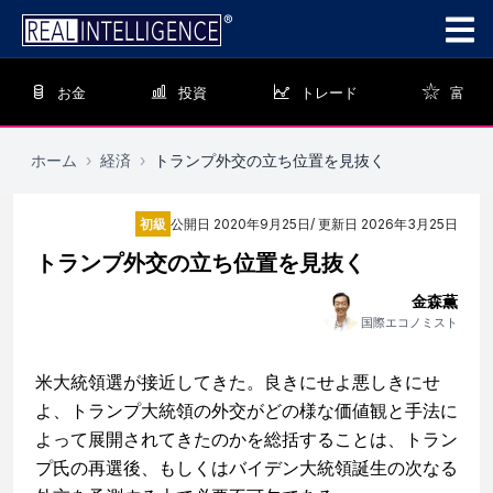
お金
投資
トレード
富
ホーム
›
経済
›
トランプ外交の立ち位置を見抜く
初級
公開日
2020年9月25日
/ 更新日
2026年3月25日
トランプ外交の立ち位置を見抜く
金森薫
国際エコノミスト
米大統領選が接近してきた。良きにせよ悪しきにせ
よ、トランプ大統領の外交がどの様な価値観と手法に
よって展開されてきたのかを総括することは、トラン
プ氏の再選後、もしくはバイデン大統領誕生の次なる