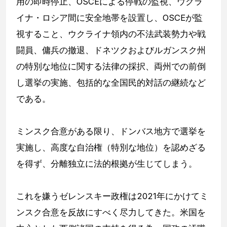
用の即時停止、OSCEによる停戦の監視、ウクラ
イナ・ロシア間に安全地帯を設置し、OSCEが監
視すること、ウクライナ領内の不法武装勢力や戦
闘員、傭兵の撤退、ドネツクおよびルガンスク州
の特別な地位に関する法律の採択、両州での前倒
し選挙の実施、包括的な全国民的対話の継続など
である。
ミンスク合意がある限り、ドンバス地方で選挙を
実施し、高度な自治権（特別な地位）を認めざる
を得ず、分離独立に法的根拠が生じてしまう。
これを嫌うゼレンスキー政権は2021年にかけてミ
ンスク合意を反故にすべく尽力してきた。米国を