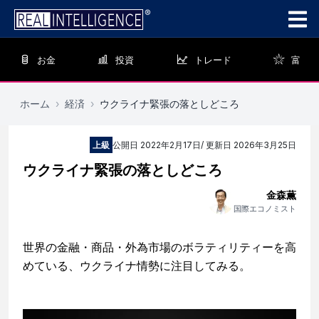
お金
投資
トレード
富
ホーム
›
経済
›
ウクライナ緊張の落としどころ
上級
公開日
2022年2月17日
/ 更新日
2026年3月25日
ウクライナ緊張の落としどころ
金森薫
国際エコノミスト
世界の金融・商品・外為市場のボラティリティーを高
めている、ウクライナ情勢に注目してみる。