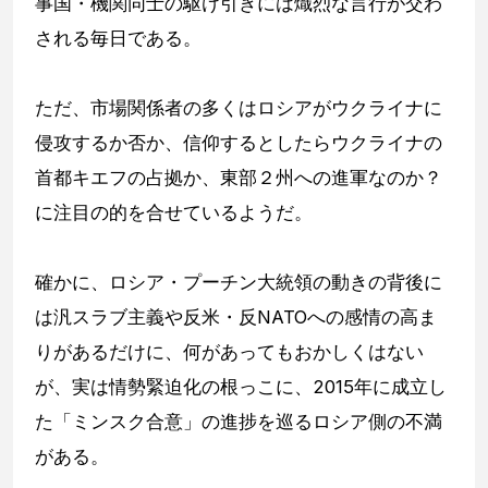
事国・機関同士の駆け引きには熾烈な言行が交わ
される毎日である。
ただ、市場関係者の多くはロシアがウクライナに
侵攻するか否か、信仰するとしたらウクライナの
首都キエフの占拠か、東部２州への進軍なのか？
に注目の的を合せているようだ。
確かに、ロシア・プーチン大統領の動きの背後に
は汎スラブ主義や反米・反NATOへの感情の高ま
りがあるだけに、何があってもおかしくはない
が、実は情勢緊迫化の根っこに、2015年に成立し
た「ミンスク合意」の進捗を巡るロシア側の不満
がある。