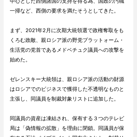
中心とした西側諸国の支持を得る為、国政の汚職
一掃など、西側の要求を満たそうとしてきた。
まず、2021年2月に次期大統領選で政権奪取をも
くろむ政敵、親ロシア派の野党プラットォーム・
生活党の党首であるメドベチュク議員への攻撃を
始めた。
ゼレンスキー大統領は、親ロシア派の活動の財源
はロシアでのビジネスで獲得した不透明なものと
主張し、同議員を制裁対象リストに追加した。
同議員の資産は凍結され、保有する３つのテレビ
局は「偽情報の拡散」を理由に閉鎖。同議員が保