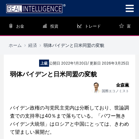
お金
投資
トレード
富
ホーム
›
経済
›
弱体バイデンと日米同盟の変貌
上級
公開日
2022年1月20日
/ 更新日
2026年3月25日
弱体バイデンと日米同盟の変貌
金森薫
国際エコノミスト
バイデン政権の与党民主党内は分断しており、世論調
査での支持率は40％まで落ちている。「パワー無き
バイデン大統領」はロシアと中国にとっては、きわめ
て望ましい展開だ。