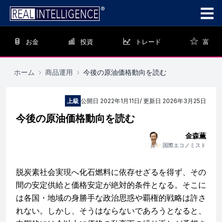
お金
投資
トレード
富
ホーム
›
商品運用
›
今後の原油価格動向を読む
上級
公開日
2022年1月11日
/ 更新日
2026年3月25日
今後の原油価格動向を読む
金森薫
国際エコノミスト
脱炭素社会実現へ化石燃料に依存せざるを得ず、その
間の安定供給と価格安定が絶対的条件となる。そこに
は各国・地域の身勝手な政治思惑や覇権的戦略は許さ
れない。しかし、そうはならないであろうとなると、