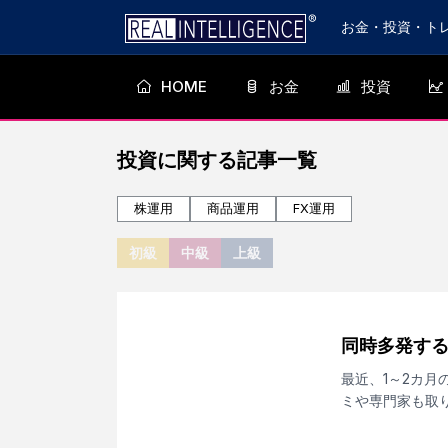
お金・投資・ト
HOME
お金
投資
投資
に関する記事一覧
株運用
商品運用
FX運用
初級
中級
上級
同時多発する
最近、1～2カ
ミや専門家も取
す。