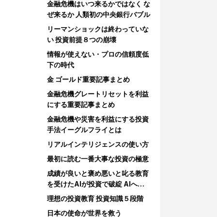
金融危機はいつ来るかではなく な
ぜ来るか 人類初の中央銀行バブル
リーマンショックは終わっていな
い 投資前提８つの崩壊
情報が使えない・プロの信頼度低
下の時代
金 ゴールド重要記事まとめ
金融危機グレートリセットを利益
にする重要記事まとめ
金融危機や災害を利益にする投資
手法イーグルフライとは
リアルインテリジェンスの使い方
最初に読む一番大事な投資の極意
成績が良いと褒め悪いと叱る教育
を受けたAIが投資で破綻 AIへの
教育
理想の投資教育 投資知識５段階
日本の使命が世界を救う