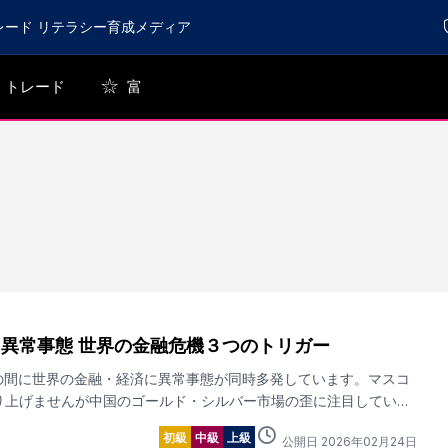
レード リテラシー育成メディア
トレード
富
異常事態 世界の金融危機３つのトリガー
月の間に世界の金融・経済に異常事態が同時多発しています。マスコ
り上げませんが中国のゴールド・シルバー市場の歪に注目していま
初級
中級
上級
公開日
2026
年
02
月
24
日