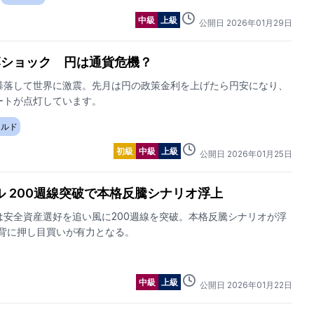
中級
上級
公開日
2026
年
01
月
29
日
落ショック 円は通貨危機？
暴落して世界に激震。先月は円の政策金利を上げたら円安になり、
ートが点灯しています。
ールド
初級
中級
上級
公開日
2026
年
01
月
25
日
ル 200週線突破で本格反騰シナリオ浮上
は安全資産選好を追い風に200週線を突破。本格反騰シナリオが浮
0を背に押し目買いが有力となる。
中級
上級
公開日
2026
年
01
月
22
日