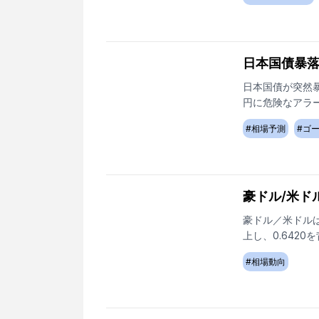
日本国債暴
日本国債が突然
円に危険なアラ
#
相場予測
#
ゴ
豪ドル/米ド
豪ドル／米ドル
上し、0.642
#
相場動向